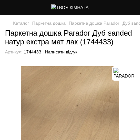
Каталог
Паркетна дошка
Паркетна дошка Parador
Дуб sand
Паркетна дошка Parador Дуб sanded
натур екстра мат лак (1744433)
Артикул:
1744433
Написати відгук