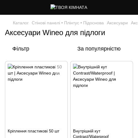
Каталог
Стінові панелі • Плінтус • Підоснова
Аксесуари
Акс
Аксесуари Wineo для підлоги
Фільтр
За популярністю
Кріплення пластикові 50 шт
Внутрішній кут
Contrast/Waterproof