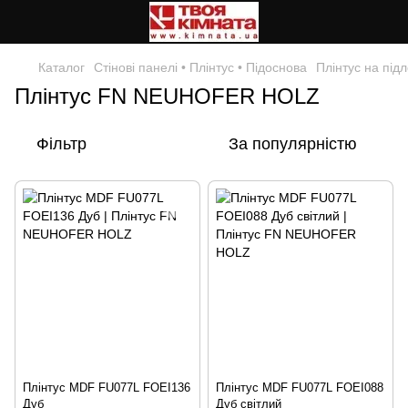
Каталог
Стінові панелі • Плінтус • Підоснова
Плінтус на підл
Плінтус FN NEUHOFER HOLZ
Фільтр
За популярністю
Плінтус MDF FU077L FOEI136
Плінтус MDF FU077L FOEI088
Дуб
Дуб світлий