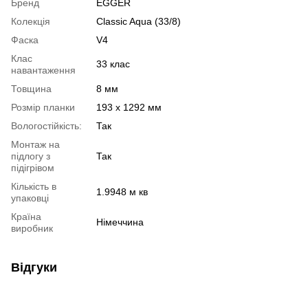
Бренд
EGGER
Колекція
Classic Aqua (33/8)
Фаска
V4
Клас
33 клас
навантаження
Товщина
8 мм
Розмір планки
193 x 1292 мм
Вологостійкість:
Так
Монтаж на
підлогу з
Так
підігрівом
Кількість в
1.9948 м кв
упаковці
Країна
Німеччина
виробник
Відгуки