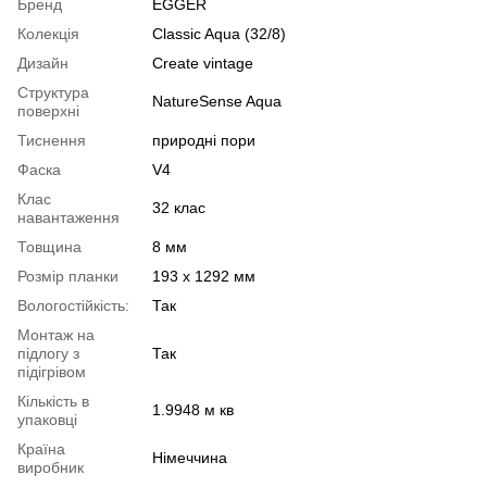
Бренд
EGGER
Колекція
Classic Aqua (32/8)
Дизайн
Create vintage
Структура
NatureSense Aqua
поверхні
Тиснення
природні пори
Фаска
V4
Клас
32 клас
навантаження
Товщина
8 мм
Розмір планки
193 x 1292 мм
Вологостійкість:
Так
Монтаж на
підлогу з
Так
підігрівом
Кількість в
1.9948 м кв
упаковці
Країна
Німеччина
виробник