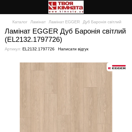
Каталог
Ламінат
Ламінат EGGER
Дуб Баронія світлий
Ламінат EGGER Дуб Баронія світлий
(EL2132.1797726)
Артикул:
EL2132.1797726
Написати відгук