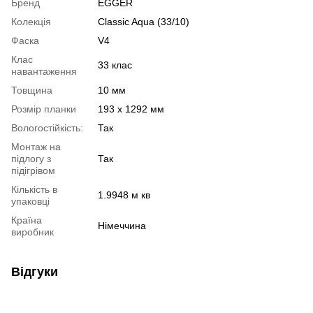
Бренд
EGGER
Колекція
Classic Aqua (33/10)
Фаска
V4
Клас
33 клас
навантаження
Товщина
10 мм
Розмір планки
193 x 1292 мм
Вологостійкість:
Так
Монтаж на
підлогу з
Так
підігрівом
Кількість в
1.9948 м кв
упаковці
Країна
Німеччина
виробник
Відгуки