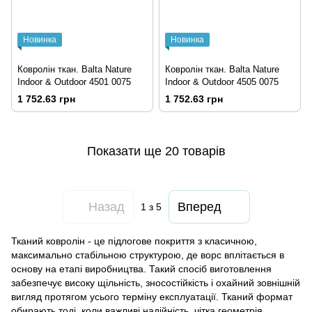
Новинка
Новинка
Ковролін ткан. Balta Nature
Ковролін ткан. Balta Nature
Indoor & Outdoor 4501 0075
Indoor & Outdoor 4505 0075
1 752.63 грн
1 752.63 грн
Показати ще 20 товарів
Назад
Вперед
1
з 5
Тканий ковролін - це підлогове покриття з класичною,
максимально стабільною структурою, де ворс вплітається в
основу на етапі виробництва. Такий спосіб виготовлення
забезпечує високу щільність, зносостійкість і охайний зовнішній
вигляд протягом усього терміну експлуатації. Тканий формат
обирають тоді, коли важливі надійність, чітка геометрія