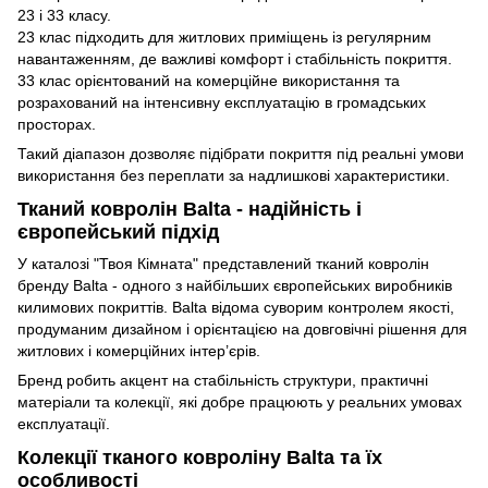
23 і 33 класу.
23 клас підходить для житлових приміщень із регулярним
навантаженням, де важливі комфорт і стабільність покриття.
33 клас орієнтований на комерційне використання та
розрахований на інтенсивну експлуатацію в громадських
просторах.
Такий діапазон дозволяє підібрати покриття під реальні умови
використання без переплати за надлишкові характеристики.
Тканий ковролін Balta - надійність і
європейський підхід
У каталозі "Твоя Кімната" представлений тканий ковролін
бренду Balta - одного з найбільших європейських виробників
килимових покриттів. Balta відома суворим контролем якості,
продуманим дизайном і орієнтацією на довговічні рішення для
житлових і комерційних інтер’єрів.
Бренд робить акцент на стабільність структури, практичні
матеріали та колекції, які добре працюють у реальних умовах
експлуатації.
Колекції тканого ковроліну Balta та їх
особливості