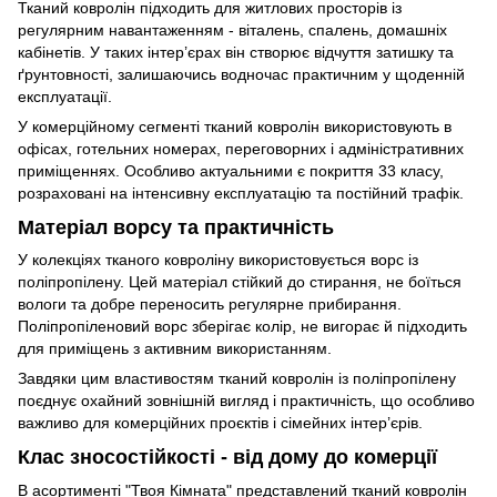
Тканий ковролін підходить для житлових просторів із
регулярним навантаженням - віталень, спалень, домашніх
кабінетів. У таких інтер’єрах він створює відчуття затишку та
ґрунтовності, залишаючись водночас практичним у щоденній
експлуатації.
У комерційному сегменті тканий ковролін використовують в
офісах, готельних номерах, переговорних і адміністративних
приміщеннях. Особливо актуальними є покриття 33 класу,
розраховані на інтенсивну експлуатацію та постійний трафік.
Матеріал ворсу та практичність
У колекціях тканого ковроліну використовується ворс із
поліпропілену. Цей матеріал стійкий до стирання, не боїться
вологи та добре переносить регулярне прибирання.
Поліпропіленовий ворс зберігає колір, не вигорає й підходить
для приміщень з активним використанням.
Завдяки цим властивостям тканий ковролін із поліпропілену
поєднує охайний зовнішній вигляд і практичність, що особливо
важливо для комерційних проєктів і сімейних інтер’єрів.
Клас зносостійкості - від дому до комерції
В асортименті "Твоя Кімната" представлений тканий ковролін