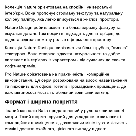
Колекція Nature орієнтована на спокійні, універсальні
інтер’єри. Вона пропонує стриману текстуру та натуральну
колірну палітру, яка легко вписується в житлові простори.
Nature Design робить акцент на більш виразну фактуру та
візуальні деталі. Такі покриття підходять для інтер’єрів, де
підлога відіграє помітну роль в оформленні простору.
Колекція Nature Rustique вирізняється більш грубою, "живою"
текстурою. Вона створює відчуття натуральності та добре
виглядає в інтер’єрах із характером - від сучасних до еко- та
лофт-напрямів.
Pro Nature орієнтована на практичність і комерційне
використання. Ця серія розрахована на високі навантаження
та підходить для офісів, готелів і громадських приміщень, де
важливі зносостійкість і стабільний зовнішній вигляд.
Формат і ширина покриття
Тканий ковролін Balta представлений у рулонах шириною 4
метри. Такий формат зручний для укладання в житлових і
комерційних приміщеннях, дозволяючи мінімізувати кількість
стиків і досягти охайного, цілісного вигляду підлоги.