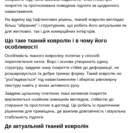
покриття та прогнозована поведінка підлоги за щоденного
навантаження.
На відміну від тафтингових рішень, тканий ковролін виглядає
більш "зібраним" і структурним, що робить його актуальним як
для житлових, так і для комерційних інтер’єрів.
Що таке тканий ковролін і в чому його
особливості
Особливість тканого ковроліну полягає у способі
переплетення ниток. Ворс і основа утворюють єдину
структуру, завдяки чому покриття стійке до деформації, не
розшаровується та добре тримає форму. Такий ковролін не
"роз’їжджається" під навантаженням і зберігає рівномірну
текстуру навіть у зонах активного руху.
Завдяки щільному плетінню ткані килимові покриття
вирізняються охайним зовнішнім виглядом, стійкістю до
стирання та простотою в догляді. Це робить їх практичним
рішенням для приміщень, де важливі довговічність і візуальна
стабільність підлоги.
Де актуальний тканий ковролін