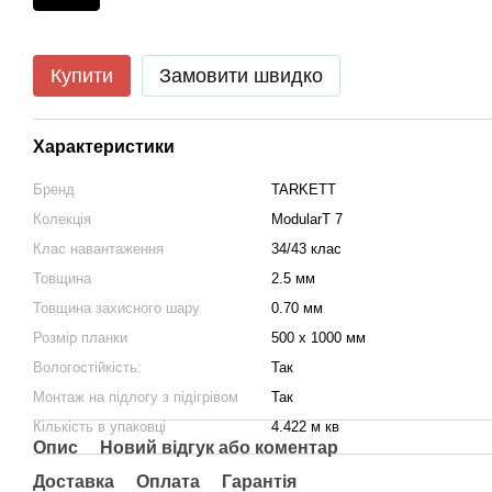
Купити
Замовити швидко
Характеристики
Бренд
TARKETT
Колекція
ModularT 7
Клас навантаження
34/43 клас
Товщина
2.5 мм
Товщина захисного шару
0.70 мм
Розмір планки
500 x 1000 мм
Вологостійкість:
Так
Монтаж на підлогу з підігрівом
Так
Кількість в упаковці
4.422 м кв
Опис
Новий відгук або коментар
Доставка
Оплата
Гарантія