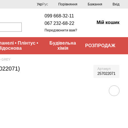
Порівняння
Укр
Рус
Бажання
Вхід
099 668-32-11
Мій кошик
067 232-68-22
Передзвонити вам?
панелі • Плінтус •
Будівельна
РОЗПРОДАЖ
Підоснова
хімія
 GREY
022071)
Артикул
257022071