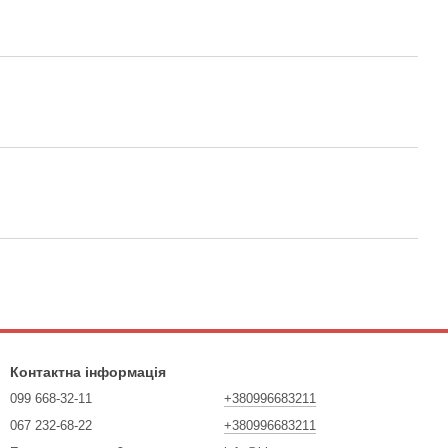
Контактна інформація
099 668-32-11
+380996683211
067 232-68-22
+380996683211