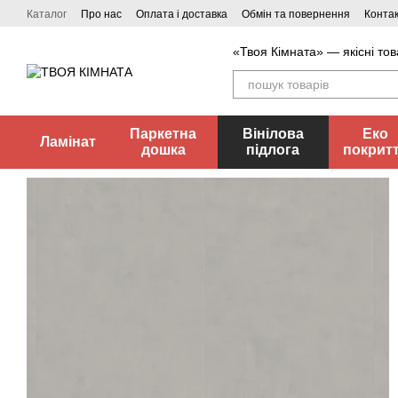
Перейти до основного контенту
Каталог
Про нас
Оплата і доставка
Обмін та повернення
Конта
«Твоя Кімната» — якісні тов
Паркетна
Вінілова
Еко
Ламінат
дошка
підлога
покрит