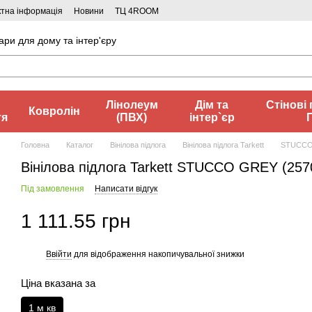
ктна інформація
Новини
ТЦ 4ROOM
ари для дому та інтер'єру
Лінолеум
Дім та
Стінові 
Ковролін
тя
(ПВХ)
інтер`єр
Головна
Каталог
Вінілова підлога
Вінілова підлога Tarkett
STUCCO
Вінілова підлога Tarkett STUCCO GREY (257
Під замовлення
Написати відгук
1 111.55 грн
Ввійти
для відображення накопичувальної знижки
%
Ціна вказана за
1 м кв