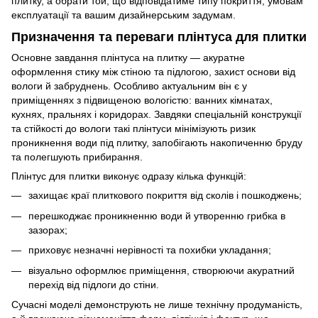
плитку, а обрати той, що відповідатиме типу покриття, умовам
експлуатації та вашим дизайнерським задумам.
Призначення та переваги плінтуса для плитки
Основне завдання плінтуса на плитку — акуратне
оформлення стику між стіною та підлогою, захист основи від
вологи й забруднень. Особливо актуальним він є у
приміщеннях з підвищеною вологістю: ванних кімнатах,
кухнях, пральнях і коридорах. Завдяки спеціальній конструкції
та стійкості до вологи такі плінтуси мінімізують ризик
проникнення води під плитку, запобігають накопиченню бруду
та полегшують прибирання.
Плінтус для плитки виконує одразу кілька функцій:
захищає краї плиткового покриття від сколів і пошкоджень;
перешкоджає проникненню води й утворенню грибка в
зазорах;
приховує незначні нерівності та похибки укладання;
візуально оформлює приміщення, створюючи акуратний
перехід від підлоги до стіни.
Сучасні моделі демонструють не лише технічну продуманість,