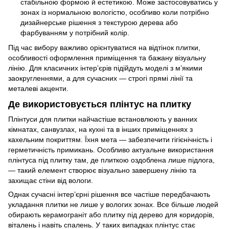
стабільною формою й естетикою. Може застосовуватись у
зонах із нормальною вологістю, особливо коли потрібно
дизайнерське рішення з текстурою дерева або
фарбуванням у потрібний колір.
Під час вибору важливо орієнтуватися на відтінок плитки,
особливості оформлення приміщення та бажану візуальну
лінію. Для класичних інтер’єрів підійдуть моделі з м’якими
заокругленнями, а для сучасних — строгі прямі лінії та
металеві акценти.
Де використовується плінтус на плитку
Плінтуси для плитки найчастіше встановлюють у ванних
кімнатах, санвузлах, на кухні та в інших приміщеннях з
кахельним покриттям. Їхня мета — забезпечити гігієнічність і
герметичність примикань. Особливо актуальне використання
плінтуса під плитку там, де плиткою оздоблена лише підлога,
— такий елемент створює візуально завершену лінію та
захищає стіни від вологи.
Однак сучасні інтер’єрні рішення все частіше передбачають
укладання плитки не лише у вологих зонах. Все більше людей
обирають керамограніт або плитку під дерево для коридорів,
віталень і навіть спалень. У таких випадках плінтус стає