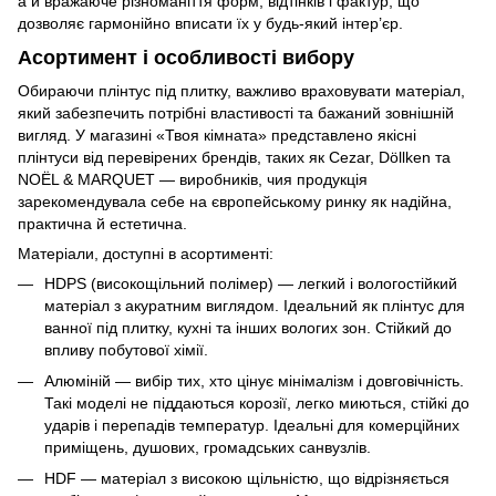
а й вражаюче різноманіття форм, відтінків і фактур, що
дозволяє гармонійно вписати їх у будь-який інтер’єр.
Асортимент і особливості вибору
Обираючи плінтус під плитку, важливо враховувати матеріал,
який забезпечить потрібні властивості та бажаний зовнішній
вигляд. У магазині «Твоя кімната» представлено якісні
плінтуси від перевірених брендів, таких як Cezar, Döllken та
NOËL & MARQUET — виробників, чия продукція
зарекомендувала себе на європейському ринку як надійна,
практична й естетична.
Матеріали, доступні в асортименті:
HDPS (високощільний полімер) — легкий і вологостійкий
матеріал з акуратним виглядом. Ідеальний як плінтус для
ванної під плитку, кухні та інших вологих зон. Стійкий до
впливу побутової хімії.
Алюміній — вибір тих, хто цінує мінімалізм і довговічність.
Такі моделі не піддаються корозії, легко миються, стійкі до
ударів і перепадів температур. Ідеальні для комерційних
приміщень, душових, громадських санвузлів.
HDF — матеріал з високою щільністю, що відрізняється