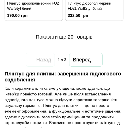
Плінтус дюрополімерний FO2
Плінтус дюрополімерний
WallStyl білий
FD21 WallStyl білий
190.00 грн
332.50 грн
Показати ще 20 товарів
Назад
Вперед
1
з 3
Плінтус для плитки: завершення підлогового
оздоблення
Коли керамічна плитка вже укладена, може здатися, що
інтер’єр повністю готовий. Але лише після встановлення
відповідного плінтуса можна відчути справжню завершеність і
візуальну гармонію. Плінтус для плитки — це не просто
елемент оформлення, а функціональне й естетичне рішення,
здатне підкреслити геометрію приміщення та продовжити
строк служби покриття. Важливо не просто купити плінтус під