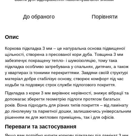
До обраного
Порівняти
Опис
Коркова підкладка 3 мм – це натуральна основа підвищеної
щільності, створена з пресованої кори дуба. Товщина 3 мм
забезпечує покращену тепло- і шумоізоляцію, тому така
підкладка особливо затребувана у спальнях, дитячих, а також
у квартирах із тонкими перекриттями. Завдяки своїй структурі
матеріал добре стабілізує основу, створює комфорт під час
ходьби та подовжує строк служби підлогового покриття.
Підкладка з корки 3 мм вирівнює нерівності, знижує вібрації та
допомагає зберегти геометрію підлоги протягом багатьох
років. Вона підходить для різних типів покриття – від ламінату
до лінолеуму та паркетної дошки, залишаючись універсальним
рішенням як для житлових приміщень, так і для офісів.
Переваги та застосування
Якщо вам потрібно купити коркову підкладку під ламінат 3 мм,