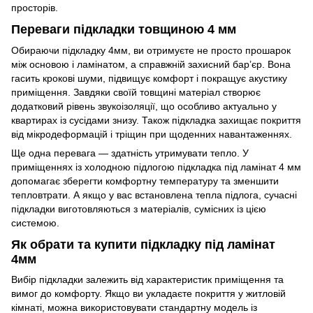
просторів.
Переваги підкладки товщиною 4 мм
Обираючи підкладку 4мм, ви отримуєте не просто прошарок
між основою і ламінатом, а справжній захисний бар’єр. Вона
гасить крокові шуми, підвищує комфорт і покращує акустику
приміщення. Завдяки своїй товщині матеріал створює
додатковий рівень звукоізоляції, що особливо актуально у
квартирах із сусідами знизу. Також підкладка захищає покриття
від мікродеформацій і тріщин при щоденних навантаженнях.
Ще одна перевага — здатність утримувати тепло. У
приміщеннях із холодною підлогою підкладка під ламінат 4 мм
допомагає зберегти комфортну температуру та зменшити
тепловтрати. А якщо у вас встановлена тепла підлога, сучасні
підкладки виготовляються з матеріалів, сумісних із цією
системою.
Як обрати та купити підкладку під ламінат
4мм
Вибір підкладки залежить від характеристик приміщення та
вимог до комфорту. Якщо ви укладаєте покриття у житловій
кімнаті, можна використовувати стандартну модель із