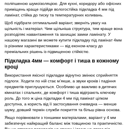
поліпшеною шумоізоляцією. Для кухні, коридору або офісних
приміщень краще підійде вологостійка підкладка 4 мм під
ламінат, стійка до тиску та температурних коливань.
Щоб підібрати оптимальний варіант, зверніть увагу на
щільність і матеріал. Чим щільніша структура, тим краще вона
розподіляє навантаження та захищає замки ламінату. У
нашому магазині ви можете купити підкладку під ламінат 4мм
із різними характеристиками — від економ-класу до
преміальних рішень із підвищеною стійкістю.
Підкладка 4мм — комфорт і тиша в кожному
кроці
Використання якісної підкладки відчутно змінює сприйняття
підлоги. Ходити по ній стає м’якше, а звуки кроків і падіння
предметів приглушуються. Особливо це важливо в дитячих
кімнатах і спальнях, де комфорт і тиша відіграють ключову
роль. До того ж ціна підкладки 4 мм під ламінат цілком
доступна, а користь від її застосування очевидна — менше
шуму, довший термін служби покриття та більш рівна основа.
Якщо порівнювати з тоншими матеріалами, варіант у 4 мм
забезпечує найкращий баланс між товщиною та практичністю.
Він не створює перепадів на стиках і ідеально лягає під