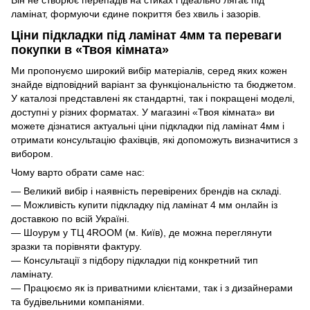
ламінат, формуючи єдине покриття без хвиль і зазорів.
Ціни підкладки під ламінат 4мм та переваги
покупки в «Твоя кімната»
Ми пропонуємо широкий вибір матеріалів, серед яких кожен
знайде відповідний варіант за функціональністю та бюджетом.
У каталозі представлені як стандартні, так і покращені моделі,
доступні у різних форматах. У магазині «Твоя кімната» ви
можете дізнатися актуальні ціни підкладки під ламінат 4мм і
отримати консультацію фахівців, які допоможуть визначитися з
вибором.
Чому варто обрати саме нас:
— Великий вибір і наявність перевірених брендів на складі.
— Можливість купити підкладку під ламінат 4 мм онлайн із
доставкою по всій Україні.
— Шоурум у ТЦ 4ROOM (м. Київ), де можна переглянути
зразки та порівняти фактуру.
— Консультації з підбору підкладки під конкретний тип
ламінату.
— Працюємо як із приватними клієнтами, так і з дизайнерами
та будівельними компаніями.