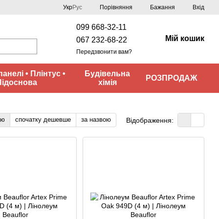
Порівняння
Укр
Рус
Бажання
Вхід
099 668-32-11
Мій кошик
067 232-68-22
Передзвонити вам?
панелі • Плінтус •
Будівельна
РОЗПРОДАЖ
Підоснова
хімія
тю
спочатку дешевше
за назвою
Відображення: