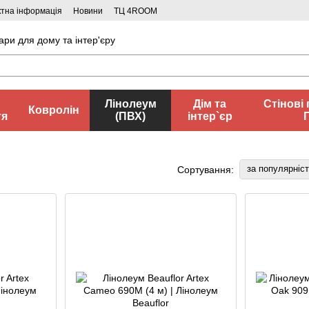
ктна інформація
Новини
ТЦ 4ROOM
ари для дому та інтер'єру
Лінолеум
Дім та
Стінові 
Ковролін
тя
(ПВХ)
інтер`єр
за популярніс
Сортування: