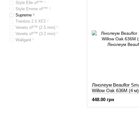
Style Elle xf²™
0
Style Emme xf²™
0
Supreme
6
Trentino 2.5 XF2
0
Veneto xf²™ (2.5 mm)
0
Veneto xf²™ (3.2 mm)
0
Wallgard
0
Лінолеум Beauflor Sm
Willow Oak 636M (4 м)
448.00 грн