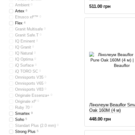
Ambient
0
511.00 грн
Artex
6
Etrusco xf²™
0
Flex
4
Granit Multisafe
0
Granit Safe.T
0
IQ Eminent
0
IQ Granit
0
IQ Natural
0
IQ Optima
0
iQ Surface
0
iQ TORO SC
0
Omnisports V35
0
Omnisports V65
0
Omnisports V83
0
Originale Essenza+
0
Originale xf²
0
Лінолеум Beauflor Sma
Ruby 70
0
Oak 160M (4 м)
Smartex
9
448.00 грн
Soho
5
Standart Plus (2.0 mm)
0
Strong Plus
5