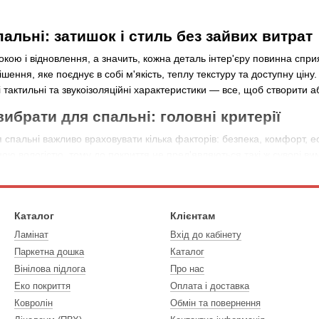
альні: затишок і стиль без зайвих витрат
кою і відновлення, а значить, кожна деталь інтер'єру повинна сприя
шення, яке поєднує в собі м'якість, теплу текстуру та доступну ціну
і тактильні та звукоізоляційні характеристики — все, щоб створити
ибрати для спальні: головні критерії
 спальні важливо враховувати кілька факторів: безпека, комфорт, е
ою вологістю, тому до покриття не пред'являються такі ж суворі ви
ще вибрати лінолеум на спіненій або текстильній основі — він буде
Каталог
Клієнтам
моізоляцію в кімнаті.
Ламінат
Вхід до кабінету
ру. У спальні підійде лінолеум із захисним шаром від 0,2 до 0,6 
Паркетна дошка
Каталог
Вінілова підлога
Про нас
 Оптимально — 21–23. Це побутовий клас, який розрахований саме н
Еко покриття
Оплата і доставка
ий лінолеум в кімнату безпечний, не виділяє запахів і може використ
Ковролін
Обмін та повернення
 відповідності.