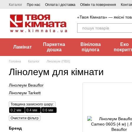
Перейти до основного контенту
Каталог
Про нас
Оплата і доставка
Обмін та повернення
Конта
«Твоя Кімната» — якісні тов
Паркетна
Вінілова
Еко
Ламінат
дошка
підлога
покрит
Головна
Каталог
Лінолеум (ПВХ)
Лінолеум для кімнати
Лінолеум Beauflor
Лінолеум Tarkett
Товщина захисного шару:
0.2 мм
0.4 мм
0.6 мм
Очистити фільтр
Бренд