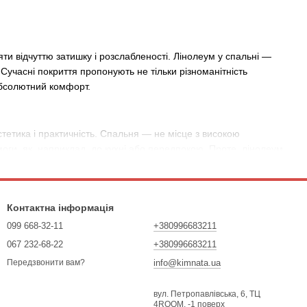
ти відчуттю затишку і розслабленості. Лінолеум у спальні —
. Сучасні покриття пропонують не тільки різноманітність
 абсолютний комфорт.
стетика і практичність. Спальня — не місце з високою
моги, як, наприклад, до кухні або передпокою. Проте, лінолеум
 м'яким і приємним при ходьбі, особливо босоніж. Це створює
Контактна інформація
099 668-32-11
+380996683211
мм — цього цілком достатньо для домашнього використання.
067 232-68-22
+380996683211
а помірні навантаження.
info@kimnata.ua
Передзвонити вам?
овуватися навіть в дитячих спальнях. Зверніть увагу на
вул. Петропавлівська, 6, ТЦ
4ROOM, -1 поверх