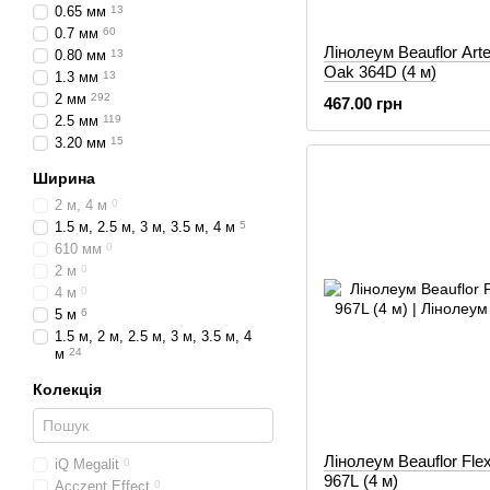
0.65 мм
13
0.7 мм
60
Лінолеум Beauflor Art
0.80 мм
13
Oak 364D (4 м)
1.3 мм
13
2 мм
292
467.00 грн
2.5 мм
119
3.20 мм
15
Ширина
2 м, 4 м
0
1.5 м, 2.5 м, 3 м, 3.5 м, 4 м
5
610 мм
0
2 м
0
4 м
0
5 м
6
1.5 м, 2 м, 2.5 м, 3 м, 3.5 м, 4
м
24
Колекція
Лінолеум Beauflor Flex
іQ Megalit
0
967L (4 м)
Acczent Effect
0