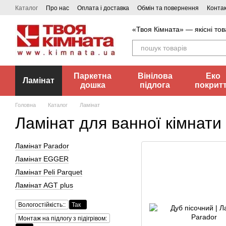
Перейти до основного контенту
Каталог
Про нас
Оплата і доставка
Обмін та повернення
Конта
«Твоя Кімната» — якісні тов
Паркетна
Вінілова
Еко
Ламінат
дошка
підлога
покрит
Головна
Каталог
Ламінат
Ламінат для ванної кімнати
Ламінат Parador
Ламінат EGGER
Ламінат Peli Parquet
Ламінат AGT plus
Вологостійкість::
Так
Монтаж на підлогу з підігрівом: