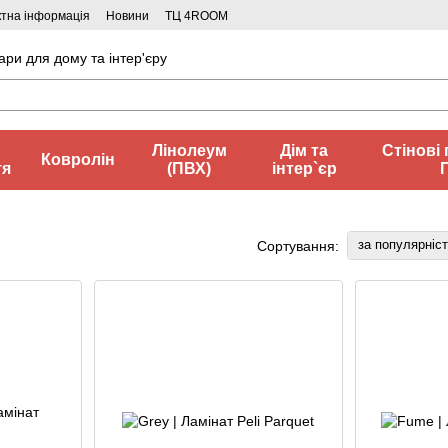
ктна інформація
Новини
ТЦ 4ROOM
ари для дому та інтер'єру
Лінолеум
Дім та
Стінові 
Ковролін
тя
(ПВХ)
інтер`єр
за популярніс
Сортування: