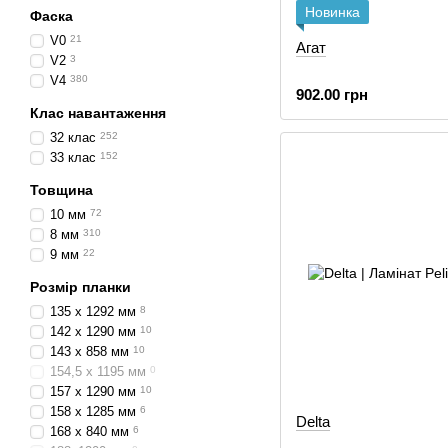
Новинка
Фаска
V0
21
Агат
V2
3
V4
380
902.00 грн
Клас навантаження
32 клас
252
33 клас
152
Товщина
10 мм
72
8 мм
310
9 мм
22
Розмір планки
135 x 1292 мм
8
142 х 1290 мм
10
143 x 858 мм
10
154,5 х 1195 мм
0
157 x 1290 мм
10
158 x 1285 мм
6
Delta
168 x 840 мм
6