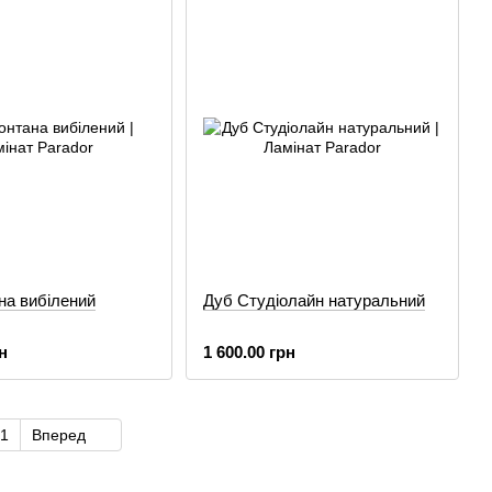
на вибілений
Дуб Студiолайн натуральний
н
1 600.00 грн
1
Вперед