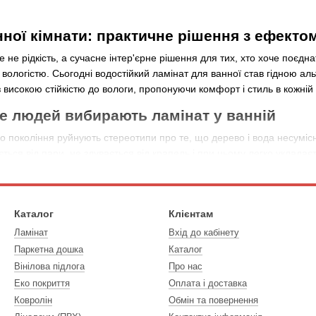
нної кімнати: практичне рішення з ефекто
е не рідкість, а сучасне інтер'єрне рішення для тих, хто хоче поєд
ологістю. Сьогодні водостійкий ламінат для ванної став гідною аль
 високою стійкістю до вологи, пропонуючи комфорт і стиль в кожній 
е людей вибирають ламінат у ванній
го покоління руйнують стереотипи про те, що дерево і вода несуміс
ться від пари, не здувається від крапель і при цьому легко укладаєт
очення HDF-основи і додаткового захисного покриття.
ти не тільки практичний, але і теплий на дотик, що особливо актуал
не просто красиве, але і комфортне покриття.
Каталог
Клієнтам
ійкий ламінат для ванної кімнати
Ламінат
Вхід до кабінету
Паркетна дошка
Каталог
я термін «водостійкий ламінат», хоча більш коректним буде говорити
Вінілова підлога
Про нас
йсно витримують контакт з водою, але не розраховані на тривале за
Еко покриття
Оплата і доставка
підходить для приміщень з короткочасним підвищенням вологості, т
Ковролін
Обмін та повернення
анної кімнати і не пошкодувати про вибір, важливо дивитися не тіль