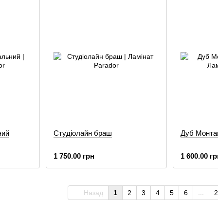
ний
Студіолайн браш
Дуб Монта
1 750.00 грн
1 600.00 гр
Назад
1
2
3
4
5
6
...
2