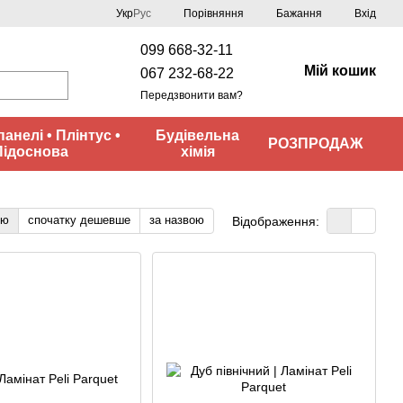
Порівняння
Укр
Рус
Бажання
Вхід
099 668-32-11
Мій кошик
067 232-68-22
Передзвонити вам?
панелі • Плінтус •
Будівельна
РОЗПРОДАЖ
Підоснова
хімія
тю
спочатку дешевше
за назвою
Відображення: