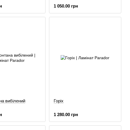
н
1 050.00 грн
на вибілений
Горіх
н
1 280.00 грн