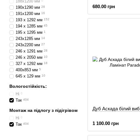
188х1200 мм
0
680.00 грн
190x1290 мм
28
191х1200 мм
16
193 x 1292 мм
152
194 x 1285 мм
45
195 х 1295 мм
1
243x1285 мм
14
243x2200 мм
27
246 x 1291 мм
28
246 x 2050 мм
10
327 x 1292 мм
18
400х853 мм
5
645 х 129 мм
10
Вологостійкість:
Ні
0
Так
404
Дуб Аскада білий виб
Монтаж на підлогу з підігрівом
Ні
0
1 100.00 грн
Так
404