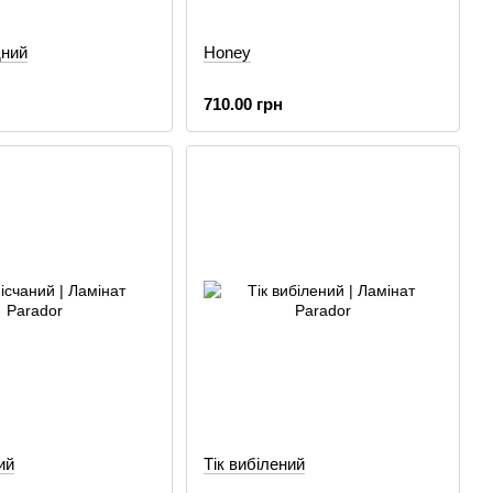
дний
Honey
710.00 грн
ий
Тік вибілений