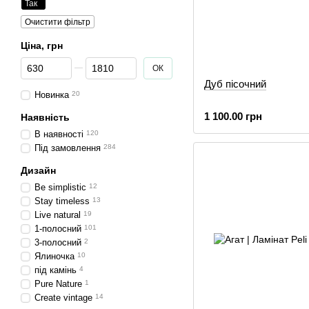
Так
Очистити фільтр
Ціна, грн
Від Ціна, грн
До Ціна, грн
ОК
Дуб пісочний
Новинка
20
1 100.00 грн
Наявність
В наявності
120
Під замовлення
284
Дизайн
Be simplistic
12
Stay timeless
13
Live natural
19
1-полосний
101
3-полосний
2
Ялиночка
10
під камінь
4
Pure Nature
1
Create vintage
14