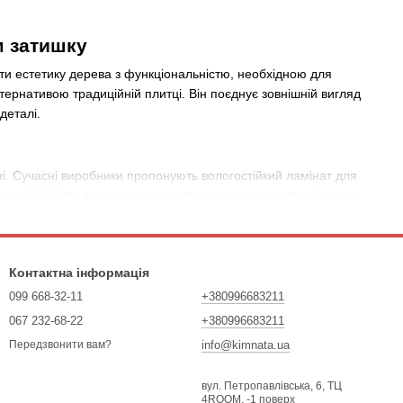
м затишку
нати естетику дерева з функціональністю, необхідною для
тернативою традиційній плитці. Він поєднує зовнішній вигляд
деталі.
ні. Сучасні виробники пропонують вологостійкий ламінат для
ься. Стійкість до вологи досягається за рахунок спеціальної
ьно в холодну пору року. Його можна укладати на теплу підлогу,
Контактна інформація
099 668-32-11
+380996683211
067 232-68-22
+380996683211
 про вологостійкі моделі з високим ступенем захисту від
нурення або затоплення. Саме тому вологостійкий ламінат для
info@kimnata.ua
Передзвонити вам?
аких як ванна, санвузол або пральня.
вул. Петропавлівська, 6, ТЦ
ки на дизайн, але і на технічні характеристики — клас
4ROOM, -1 поверх