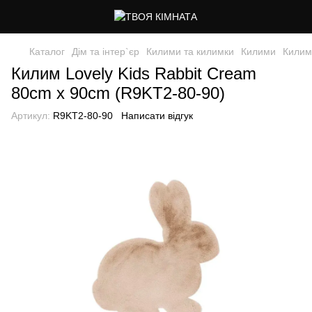
Каталог
Дім та інтер`єр
Килими та килимки
Килими
Килим
Килим Lovely Kids Rabbit Cream
80cm x 90cm (R9KT2-80-90)
Артикул:
R9KT2-80-90
Написати відгук