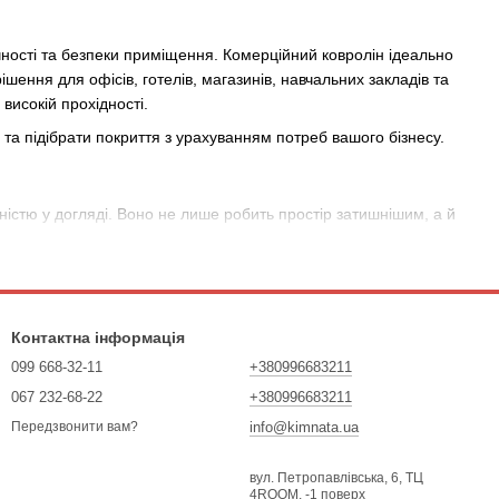
чності та безпеки приміщення. Комерційний ковролін ідеально
рішення для офісів, готелів, магазинів, навчальних закладів та
високій прохідності.
і та підібрати покриття з урахуванням потреб вашого бізнесу.
ністю у догляді. Воно не лише робить простір затишнішим, а й
Контактна інформація
099 668-32-11
+380996683211
067 232-68-22
+380996683211
рокий асортимент покриттів для будь-яких потреб.
info@kimnata.ua
Передзвонити вам?
вул. Петропавлівська, 6, ТЦ
ає, наскільки покриття стійке до навантажень і механічних
4ROOM, -1 поверх