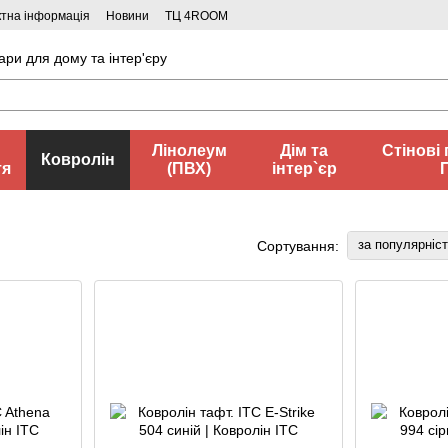
ктна інформація
Новини
ТЦ 4ROOM
ари для дому та інтер'єру
Лінолеум
Дім та
Стінові 
Ковролін
тя
(ПВХ)
інтер`єр
за популярніс
Сортування: