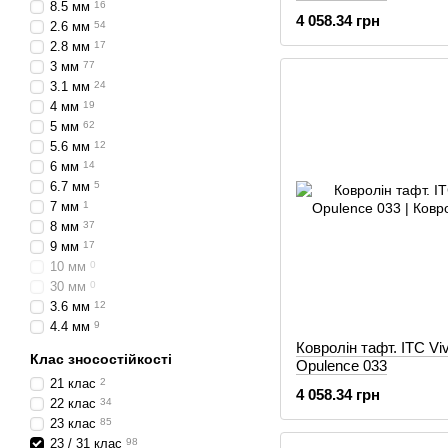
8.5 мм
16
4 058.34 грн
2.6 мм
54
2.8 мм
17
3 мм
77
3.1 мм
24
4 мм
19
5 мм
62
5.6 мм
12
6 мм
14
6.7 мм
5
7 мм
1
8 мм
37
9 мм
17
10 мм
0
30 мм
0
3.6 мм
12
4.4 мм
9
Ковролін тафт. ITC Viv
Клас зносостійкості
Opulence 033
21 клас
2
4 058.34 грн
22 клас
34
23 клас
85
23 / 31 клас
98