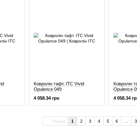
id
Ковролін тафт. ITC Vivid
Ковролін та
Opulence 049
Opulence 0
4 058.34 грн
4 058.34 гр
Назад
1
2
3
4
5
6
...
3