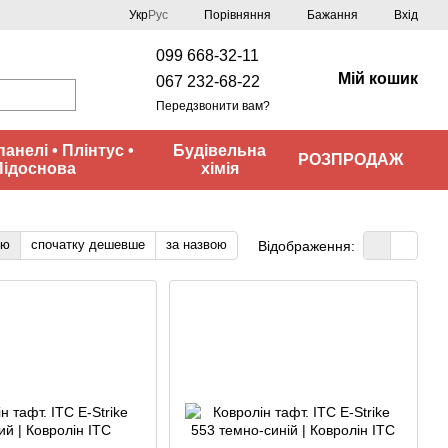
Порівняння
Укр
Рус
Бажання
Вхід
099 668-32-11
Мій кошик
067 232-68-22
Передзвонити вам?
панелі • Плінтус •
Будівельна
РОЗПРОДАЖ
Підоснова
хімія
тю
спочатку дешевше
за назвою
Відображення: