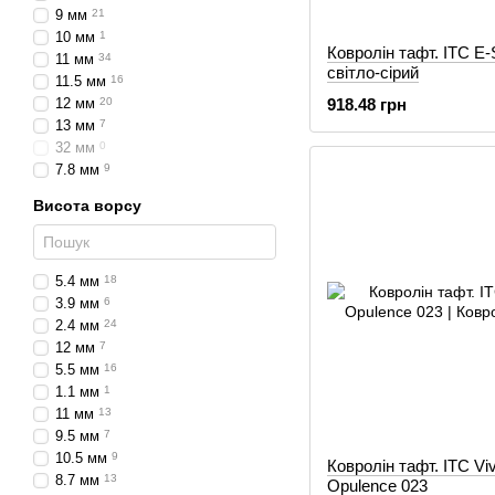
9 мм
21
10 мм
1
Ковролін тафт. ITC E-S
11 мм
34
світло-сірий
11.5 мм
16
12 мм
20
918.48 грн
13 мм
7
32 мм
0
7.8 мм
9
Висота ворсу
5.4 мм
18
3.9 мм
6
2.4 мм
24
12 мм
7
5.5 мм
16
1.1 мм
1
11 мм
13
9.5 мм
7
10.5 мм
9
Ковролін тафт. ITC Viv
8.7 мм
13
Opulence 023