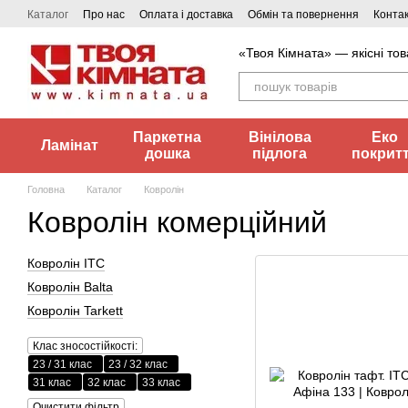
Перейти до основного контенту
Каталог
Про нас
Оплата і доставка
Обмін та повернення
Конта
«Твоя Кімната» — якісні тов
Паркетна
Вінілова
Еко
Ламінат
дошка
підлога
покрит
Головна
Каталог
Ковролін
Ковролін комерційний
Ковролін ITC
Ковролін Balta
Ковролін Tarkett
Клас зносостійкості:
23 / 31 клас
23 / 32 клас
31 клас
32 клас
33 клас
Очистити фільтр