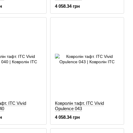
н
4 058.34 грн
фт. ITC Vivid
Ковролін тафт. ITC Vivid
40
Opulence 043
н
4 058.34 грн