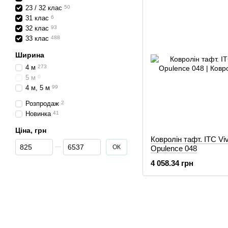
23 / 32 клас
50
31 клас
6
32 клас
93
33 клас
488
Ширина
4 м
273
5 м
0
4 м, 5 м
99
Розпродаж
2
Новинка
41
Ціна, грн
Ковролін тафт. ITC Viv
Від Ціна, грн
До Ціна, грн
ОК
Opulence 048
4 058.34 грн