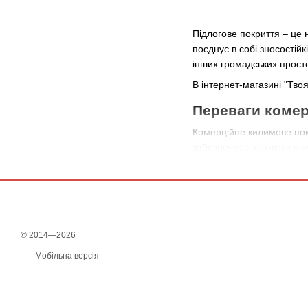
Підлогове покриття – це 
поєднує в собі зносостійк
інших громадських просто
В інтернет-магазині "Тво
Переваги комер
Комерційне килимове покр
забезпечує додаткову шум
📌 Довговічність – розра
📌 Безпека – багато модел
📌 Простота догляду – сті
📌 Різноманітність дизайні
📌 Комфорт – зменшує р
© 2014—2026
Якщо вам потрібен ковро
Мобільна версія
Класи зносості
Під час вибору комерційн