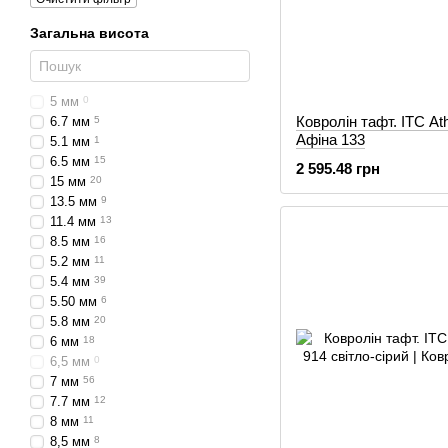
Загальна висота
5 мм
0
Ковролін тафт. ITC At
6.7 мм
5
Афіна 133
5.1 мм
1
6.5 мм
15
2 595.48 грн
15 мм
20
13.5 мм
9
11.4 мм
13
8.5 мм
16
5.2 мм
11
5.4 мм
39
5.50 мм
6
5.8 мм
20
6 мм
18
6,5 мм
0
7 мм
56
7.7 мм
12
8 мм
11
8,5 мм
8