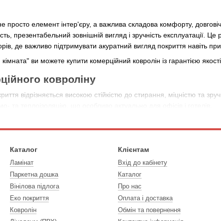
не просто елемент інтер'єру, а важлива складова комфорту, довгові
ість, презентабельний зовнішній вигляд і зручність експлуатації. Це 
рів, де важливо підтримувати акуратний вигляд покриття навіть при 
я кімната" ви можете купити комерційний ковролін із гарантією якост
ційного ковроліну
иття відрізняється високою стійкістю до стирання, міцністю та зруч
о- та теплоізоляцію, що особливо актуально для офісів і готелів.
ховане на інтенсивну експлуатацію.
ей мають антиковзкі та вогнестійкі властивості.
йкість до забруднень, легкість у чищенні.
Каталог
Клієнтам
в – широкий вибір відтінків і текстур.
Ламінат
Вхід до кабінету
івень шуму, роблячи приміщення затишнішим.
Паркетна дошка
Каталог
лін для громадських приміщень, у "Твоя кімната" представлений ши
Вінілова підлога
Про нас
йкості комерційного ковроліну
Еко покриття
Оплата і доставка
Ковролін
Обмін та повернення
ого ковроліну важливо враховувати клас зносостійкості, який визнач