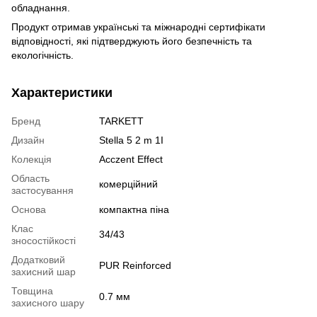
обладнання.
Продукт отримав українські та міжнародні сертифікати
відповідності, які підтверджують його безпечність та
екологічність.
Характеристики
Бренд
TARKETT
Дизайн
Stella 5 2 m 1I
Колекція
Acczent Effect
Область
комерційний
застосування
Основа
компактна піна
Клас
34/43
зносостійкості
Додатковий
PUR Reinforced
захисний шар
Товщина
0.7 мм
захисного шару