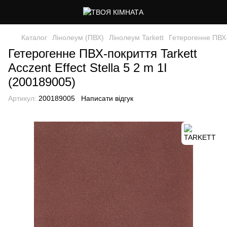
Каталог
Лінолеум (ПВХ)
Лінолеум Tarkett
Гетерогенне ПВХ-п
Гетерогенне ПВХ-покриття Tarkett
Acczent Effect Stella 5 2 m 1I
(200189005)
Артикул:
200189005
Написати відгук