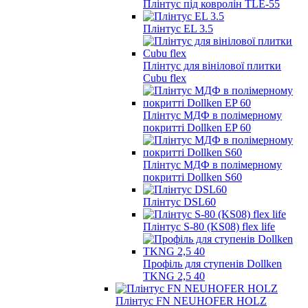
Плінтус під ковролін TLE-55
Плінтус EL 3.5
Плінтус для вінілової плитки
Cubu flex
Плінтус МДФ в полімерному
покритті Dollken EP 60
Плінтус МДФ в полімерному
покритті Dollken S60
Плінтус DSL60
Плінтус S-80 (KS08) flex life
Профіль для ступенів Dollken
TKNG 2,5 40
Плінтус FN NEUHOFER HOLZ