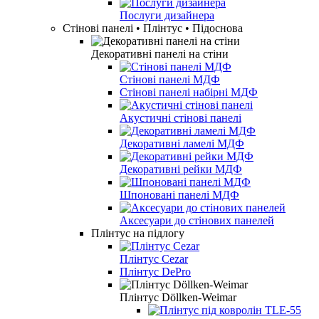
Послуги дизайнера
Стінові панелі • Плінтус • Підоснова
Декоративні панелі на стіни
Стінові панелі МДФ
Стінові панелі набірні МДФ
Акустичні стінові панелі
Декоративні ламелі МДФ
Декоративні рейки МДФ
Шпоновані панелі МДФ
Аксесуари до стінових панелей
Плінтус на підлогу
Плінтус Cezar
Плінтус DePro
Плінтус Döllken-Weimar