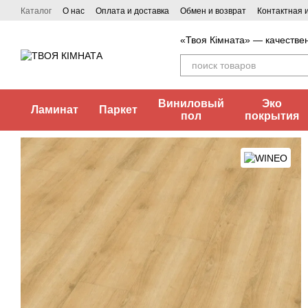
Перейти к основному контенту
Каталог
О нас
Оплата и доставка
Обмен и возврат
Контактная
«Твоя Кімната» — качестве
Виниловый
Эко
Ламинат
Паркет
пол
покрытия