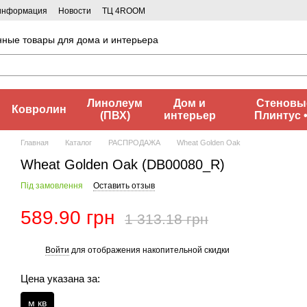
 информация
Новости
ТЦ 4ROOM
нные товары для дома и интерьера
Линолеум
Дом и
Стеновые
Ковролин
(ПВХ)
интерьер
Плинтус 
Главная
Каталог
РАСПРОДАЖА
Wheat Golden Oak
Wheat Golden Oak (DB00080_R)
Під замовлення
Оставить отзыв
589.90 грн
1 313.18 грн
Войти
для отображения накопительной скидки
%
Цена указана за:
м кв