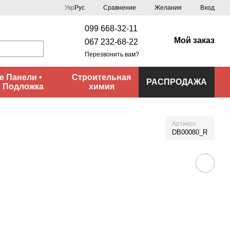
Сравнение
Укр
Рус
Желания
Вход
099 668-32-11
Мой заказ
067 232-68-22
Перезвонить вам?
 Панели •
Строительная
РАСПРОДАЖА
• Подложка
химия
Артикул
DB00080_R