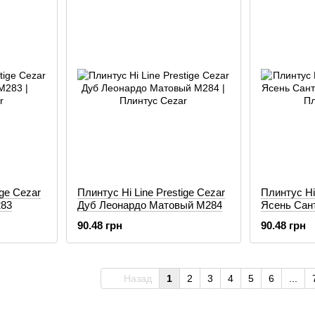
ige Cezar
Плинтус Hi Line Prestige Cezar
Плинтус Hi 
283
Дуб Леонардо Матовый М284
Ясень Сан
M289
90.48 грн
90.48 грн
Назад
1
2
3
4
5
6
...