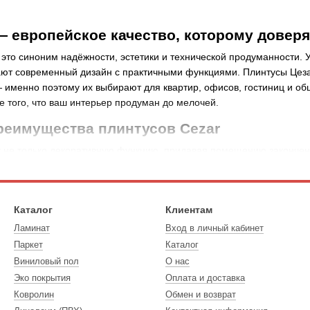
— европейское качество, которому довер
это синоним надёжности, эстетики и технической продуманности.
ают современный дизайн с практичными функциями. Плинтусы Цезар
именно поэтому их выбирают для квартир, офисов, гостиниц и общ
е того, что ваш интерьер продуман до мелочей.
реимущества плинтусов Cezar
 не только декоративную функцию, придавая помещению законченн
знений и ударов. Особенно ценятся напольные плинтусы этой марки
позволяющих подобрать идеальный вариант для любого интерьера 
ценят клиенты:
Каталог
Клиентам
екстур и оттенков
Ламинат
Вход в личный кабинет
УФ-излучению и механическим повреждениям
Паркет
Каталог
Виниловый пол
О нас
статочно влажной тряпки
Эко покрытия
Оплата и доставка
и возможность скрытой укладки проводов
Ковролин
Обмен и возврат