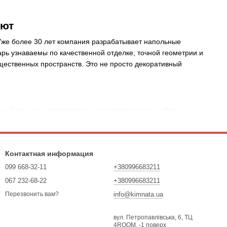
яют
 Уже более 30 лет компания разрабатывает напольные
ь узнаваемы по качественной отделке, точной геометрии и
ественных пространств. Это не просто декоративный
ый вид, но и практичную — скрывает зазоры, кабели,
 за устойчивость к износу, простоту монтажа и разнообразие
— от классики до минимализма.
Контактная информация
099 668-32-11
+380996683211
067 232-68-22
+380996683211
info@kimnata.ua
Перезвонить вам?
вул. Петропавлівська, 6, ТЦ
4ROOM, -1 поверх