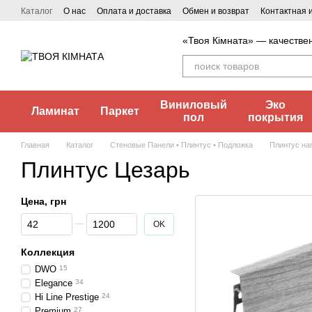
Перейти к основному контенту
Каталог
О нас
Оплата и доставка
Обмен и возврат
Контактная
«Твоя Кімната» — качестве
Виниловый
Эко
Ламинат
Паркет
пол
покрытия
Главная
Каталог
Стеновые Панели • Плинтус • Подложка
Плинтус на
Плинтус Цезарь
Цена, грн
От Цена, грн
До Цена, грн
OK
Коллекция
DWO
15
Elegance
34
Hi Line Prestige
24
Premium
27