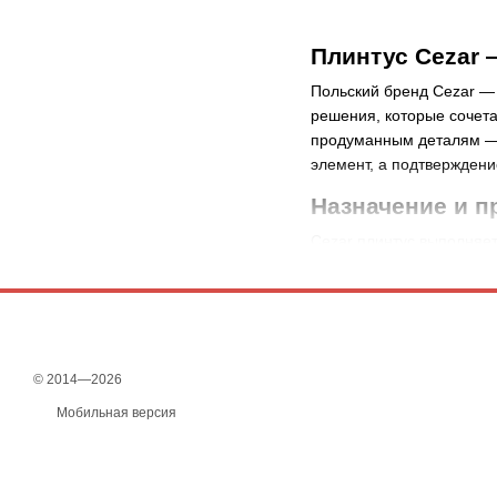
Плинтус Cezar 
Польский бренд Cezar — 
решения, которые сочет
продуманным деталям — 
элемент, а подтверждени
Назначение и п
Cezar плинтус выполняет
защищает стены от загря
дизайнерских решений, 
Преимущества, которые 
разнообразие форм, т
© 2014—2026
стойкость к влаге, 
Мобильная версия
простота ухода — до
надёжные крепления 