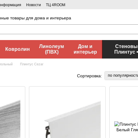
 информация
Новости
ТЦ 4ROOM
нные товары для дома и интерьера
Линолеум
Дом и
Стеновые
Ковролин
(ПВХ)
интерьер
Плинтус 
польный
Плинтус Cezar
по популярност
Сортировка: