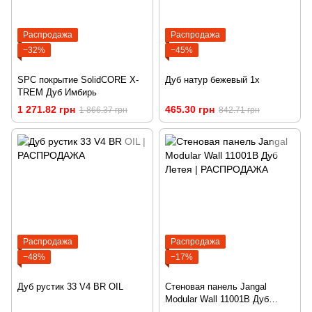
Распродажа
Распродажа
−32%
−45%
SPC покрытие SolidCORE X-
Дуб натур бежевый 1х
TREM Дуб Имбирь
1 271.82 грн
465.30 грн
1 866.37 грн
842.71 грн
Распродажа
Распродажа
−48%
−17%
Дуб рустик 33 V4 BR OIL
Стеновая панель Jangal
Modular Wall 11001B Дуб
Летея