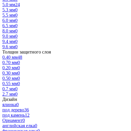
5.0 мм
24
5.3 мм
0
5.5 мм
0
6.0 мм
0
6.5 мм
0
8.0 мм
0
9.0 мм
0
9.4 мм
0
9.6 мм
0
Толщин защитного слоя
0.40 мм
48
0.70 мм
0
0.20 мм
0
0.30 мм
0
0.50 мм
0
0.55 мм
0
0.7 мм
0
2.7 мм
0
Дизайн
ялинка
0
под дерево
36
под камень
12
Орнамент
0
английская елка
0
французская елка
0