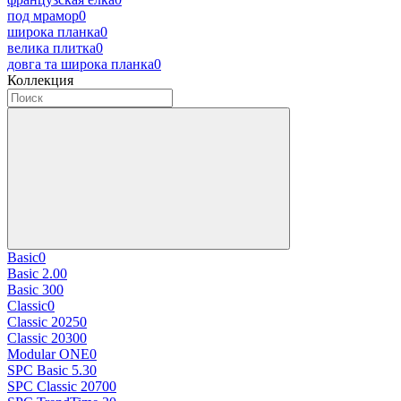
под мрамор
0
широка планка
0
велика плитка
0
довга та широка планка
0
Коллекция
Basic
0
Basic 2.0
0
Basic 30
0
Classic
0
Classic 2025
0
Classic 2030
0
Modular ONE
0
SPC Basic 5.3
0
SPC Classic 2070
0