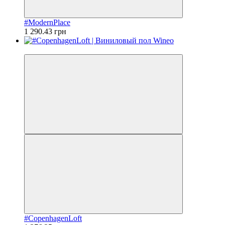
#ModernPlace
1 290.43 грн
Видео
#CopenhagenLoft