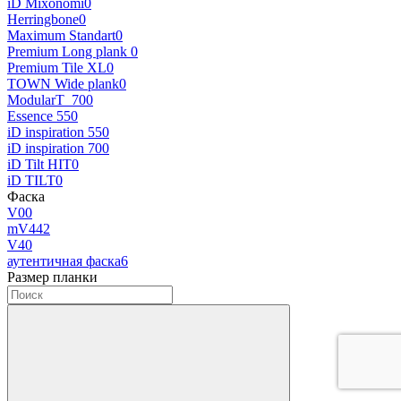
iD Mixonomi
0
Herringbone
0
Maximum Standart
0
Premium Long plank
0
Premium Tile XL
0
TOWN Wide plank
0
ModularT_70
0
Essence 55
0
iD inspiration 55
0
iD inspiration 70
0
iD Tilt HIT
0
iD TILT
0
Фаска
V0
0
mV4
42
V4
0
аутентичная фаска
6
Размер планки