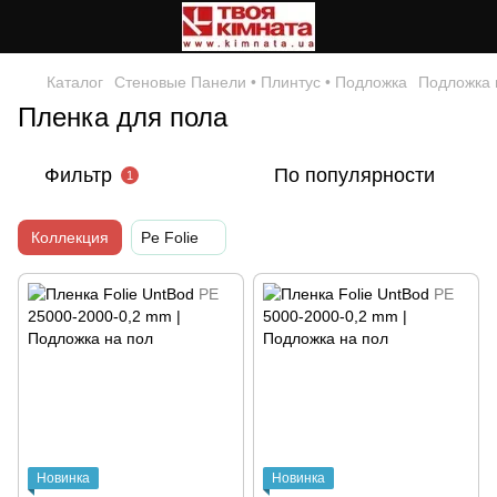
Каталог
Стеновые Панели • Плинтус • Подложка
Подложка 
Пленка для пола
Фильтр
По популярности
1
Коллекция
Pe Folie
Новинка
Новинка