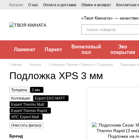
Перейти к основному контенту
Каталог
О нас
Оплата и доставка
Обмен и возврат
Контактная
«Твоя Кімната» — качестве
Виниловый
Эко
Ламинат
Паркет
пол
покрытия
Главная
Каталог
Стеновые Панели • Плинтус • Подложка
Подложка н
Подложка XPS 3 мм
Толщина:
3 мм
Коллекция:
Expert EKO MATT
Expert Thermo Matt
Expert Thermo Rapid
XPC Expert Matt
Очистить фильтр
Бренд