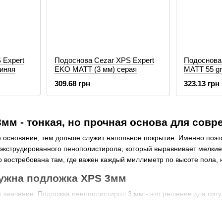
 Expert
Подоснова Cezar XPS Expert
Подоснова
синяя
EKO MATT (3 мм) серая
MATT 55 g
309.68 грн
323.13 грн
мм - тонкая, но прочная основа для совр
 основание, тем дольше служит напольное покрытие. Именно поэто
й экструдированного пенополистирола, который выравнивает мелки
 востребована там, где важен каждый миллиметр по высоте пола, 
нужна подложка XPS 3мм
значение. Подложка пенополистирол 3 мм - это решение для ситуа
ена (например, уже стоят межкомнатные двери или мебель);