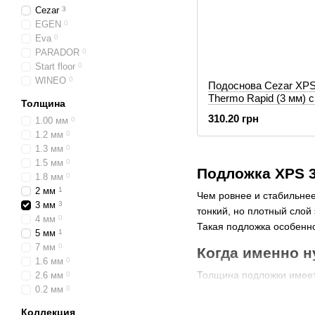
Cezar
3
EGEN
0
Eva
0
PARADOR
0
Start floor
0
WINEO
0
Подоснова Cezar XPS
Thermo Rapid (3 мм) 
Толщина
310.20 грн
1.00 мм
0
1.2 мм
0
1.3 мм
0
1.5 мм
0
Подложка XPS 3
1.8 мм
0
2 мм
1
Чем ровнее и стабильнее
3 мм
3
тонкий, но плотный сло
4 мм
0
Такая подложка особенно
5 мм
1
7 мм
0
Когда именно 
1.6 мм
0
Толщина подложки имеет 
2.6 мм
0
0.2 мм
0
высота пола огранич
Коллекция