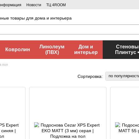
 информация
Новости
ТЦ 4ROOM
нные товары для дома и интерьера
Линолеум
Дом и
Стеновые
Ковролин
(ПВХ)
интерьер
Плинтус 
а пол
по популярност
Сортировка: