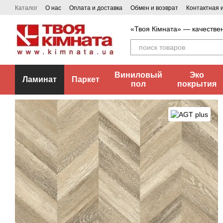
Перейти к основному контенту
Каталог
О нас
Оплата и доставка
Обмен и возврат
Контактная
«Твоя Кімната» — качестве
Виниловый
Эко
Ламинат
Паркет
пол
покрытия