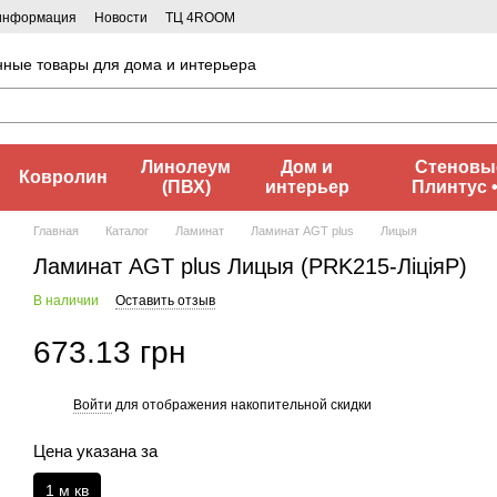
 информация
Новости
ТЦ 4ROOM
нные товары для дома и интерьера
Линолеум
Дом и
Стеновые
Ковролин
(ПВХ)
интерьер
Плинтус 
Главная
Каталог
Ламинат
Ламинат AGT plus
Лицыя
Ламинат AGT plus Лицыя (PRK215-ЛіціяP)
В наличии
Оставить отзыв
673.13 грн
Войти
для отображения накопительной скидки
%
Цена указана за
1 м кв