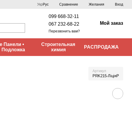
Сравнение
Укр
Рус
Желания
Вход
099 668-32-11
Мой заказ
067 232-68-22
Перезвонить вам?
 Панели •
Строительная
РАСПРОДАЖА
• Подложка
химия
Артикул
PRK215-ЛіціяP