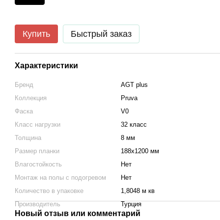
Купить
Быстрый заказ
Характеристики
Бренд
AGT plus
Коллекция
Pruva
Фаска
V0
Класс нагрузки
32 класс
Толщина
8 мм
Размер планки
188х1200 мм
Влагостойкость
Нет
Монтаж на полы с подогревом
Нет
Количество в упаковке
1,8048 м кв
Производитель
Турция
Новый отзыв или комментарий