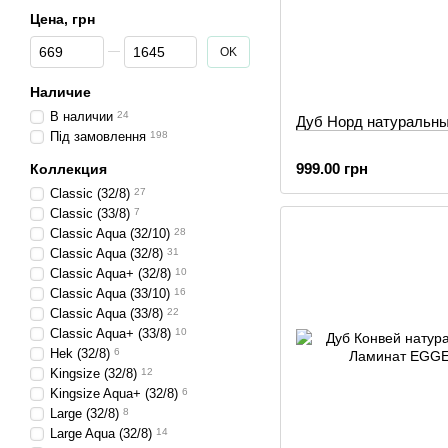
Цена, грн
От Цена, грн
До Цена, грн
OK
Наличие
В наличии
24
Дуб Норд натуральн
Під замовлення
198
999.00 грн
Коллекция
Classic (32/8)
27
Classic (33/8)
7
Classic Aqua (32/10)
28
Classic Aqua (32/8)
31
Classic Aqua+ (32/8)
10
Classic Aqua (33/10)
16
Classic Aqua (33/8)
22
Classic Aqua+ (33/8)
10
Hek (32/8)
6
Kingsize (32/8)
12
Kingsize Aqua+ (32/8)
6
Large (32/8)
8
Large Aqua (32/8)
14