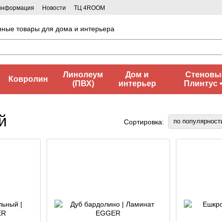
 информация
Новости
ТЦ 4ROOM
нные товары для дома и интерьера
Линолеум
Дом и
Стеновые
Ковролин
(ПВХ)
интерьер
Плинтус 
й
по популярност
Сортировка: