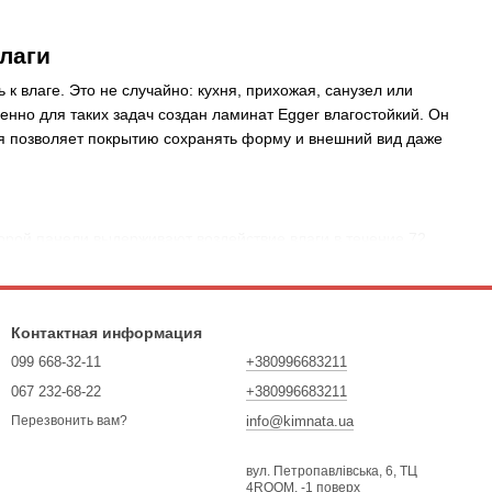
лаги
 влаге. Это не случайно: кухня, прихожая, санузел или
нно для таких задач создан ламинат Egger влагостойкий. Он
рая позволяет покрытию сохранять форму и внешний вид даже
орой панели выдерживают воздействие влаги в течение 72
воздуха не станут проблемой для вашего пола.
 поисковых запросах, но технически он условный. Ламинат
ко влагостойкие модели Egger максимально приближены к
Контактная информация
о вида.
099 668-32-11
+380996683211
оторое сохраняет первозданный вид и стабильность даже в
067 232-68-22
+380996683211
info@kimnata.ua
Перезвонить вам?
вул. Петропавлівська, 6, ТЦ
та Egger:
4ROOM, -1 поверх