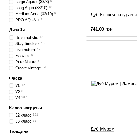
Large Aqua+ (33/8)
6
Long Aqua (33/10)
10
Medium Aqua (32/10)
8
Дуб Конвей натураль
PRO AQUA +
1
741.00 грн
Дизайн
Be simplistic
12
Stay timeless
13
Live natural
19
Елочка
6
Pure Nature
1
Create vintage
14
Фаска
V0
12
V2
3
V4
207
Класс нагрузки
32 класс
151
33 класс
71
Дуб Муром
Толщина