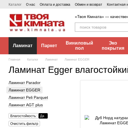
Перейти к основному контенту
Каталог
О нас
Оплата и доставка
Обмен и возврат
Контактная
«Твоя Кімната» — качестве
Виниловый
Эко
Ламинат
Паркет
пол
покрытия
Главная
Каталог
Ламинат
Ламинат EGGER
Ламинат Egger влагостойки
Ламинат Parador
Ламинат EGGER
Ламинат Peli Parquet
Ламинат AGT plus
Влагостойкость:
Да
Очистить фильтр