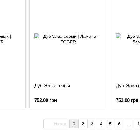
Дуб Элва серый
Дуб Элва 
752.00 грн
752.00 грн
Назад
1
2
3
4
5
6
...
1