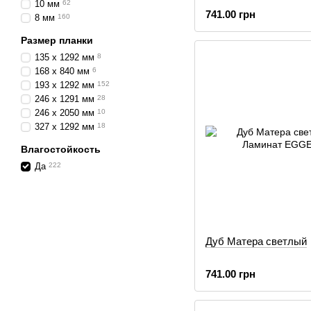
10 мм
62
741.00 грн
8 мм
160
Размер планки
135 x 1292 мм
8
168 x 840 мм
6
193 x 1292 мм
152
246 x 1291 мм
28
246 x 2050 мм
10
327 x 1292 мм
18
Влагостойкость
Да
222
Дуб Матера светлый
741.00 грн