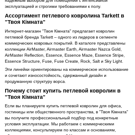
надёжным выбором для помещений с интенсивной
эксплуатацией и строгими требованиями к полу.
Ассортимент петлевого ковролина Tarkett в
"Твоя Кімната"
Интернет-магазин "Твоя Кімната" предлагает ковролин
петлевой бренда Tarkett – одного из лидеров в сегменте
коммерческих ковровых покрытий. В каталоге представлены
коллекции AirMaster, Airmaster Earth, Airmaster Nazca Gold,
AirMaster Reflection, Essence, Essence Maze, Essence Stripe,
Essence Structure, Fuse, Fuse Create, Rock, Salt и Sky Light.
Эти линейки ориентированы на коммерческое использование
и сочетают износостойкость, сдержанный дизайн и
продуманную структуру ворса.
Почему стоит купить петлевой ковролин в
"Твоя Кімната"
Если вы планируете купить петлевой ковролин для офиса,
гостиницы или общественного пространства, в "Твоя Кімната"
вы получите профессиональный подбор под конкретные
условия эксплуатации. Мы работаем с коммерческими
коллекциями, консультируем по классам и основаниям,