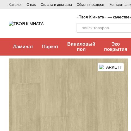
Перейти к основному контенту
Каталог
О нас
Оплата и доставка
Обмен и возврат
Контактная
«Твоя Кімната» — качестве
Виниловый
Эко
Ламинат
Паркет
пол
покрытия