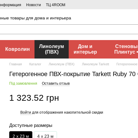
 информация
Новости
ТЦ 4ROOM
нные товары для дома и интерьера
Линолеум
Дом и
Стеновые
Ковролин
(ПВХ)
интерьер
Плинтус 
Главная
Каталог
Линолеум (ПВХ)
Линолеум Tarkett
Гетерогенное
Гетерогенное ПВХ-покрытие Tarkett Ruby 7
Під замовлення
Оставить отзыв
1 323.52 грн
Войти
для отображения накопительной скидки
%
Доступные размеры
2 х 23 м
4 х 23 м