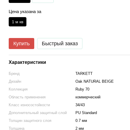
Цена указана за
1 м кв
Купить
Быстрый заказ
Характеристики
Бренд
TARKETT
Дизайн
Oak NATURAL BEIGE
Коллекция
Ruby 70
Область применения
коммерческий
Класс износостойкости
34/43
Дополнительный защитный слой
PU Standard
Толщин защитного слоя
0.7 мм
Толщина
2 мм