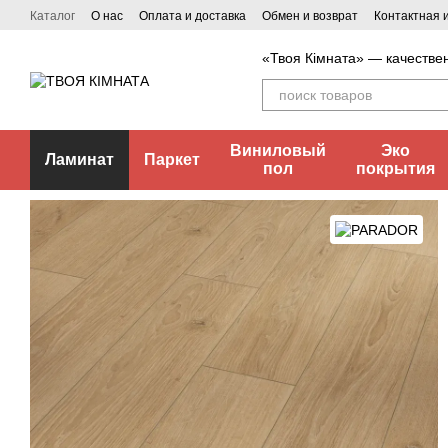
Перейти к основному контенту
Каталог
О нас
Оплата и доставка
Обмен и возврат
Контактная
«Твоя Кімната» — качестве
Виниловый
Эко
Ламинат
Паркет
пол
покрытия