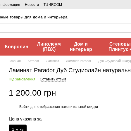
 информация
Новости
ТЦ 4ROOM
нные товары для дома и интерьера
Линолеум
Дом и
Стеновые
Ковролин
(ПВХ)
интерьер
Плинтус 
Главная
Каталог
Ламинат
Ламинат Parador
Дуб Студиолайн нату
Ламинат Parador Дуб Студиолайн натуральн
Під замовлення
Оставить отзыв
1 200.00 грн
Войти
для отображения накопительной скидки
%
Цена указана за
1 м кв