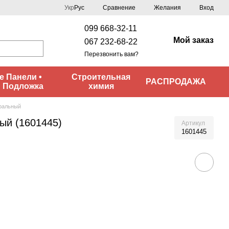
Сравнение
Укр
Рус
Желания
Вход
099 668-32-11
Мой заказ
067 232-68-22
Перезвонить вам?
 Панели •
Строительная
РАСПРОДАЖА
• Подложка
химия
ральный
ый (1601445)
Артикул
1601445