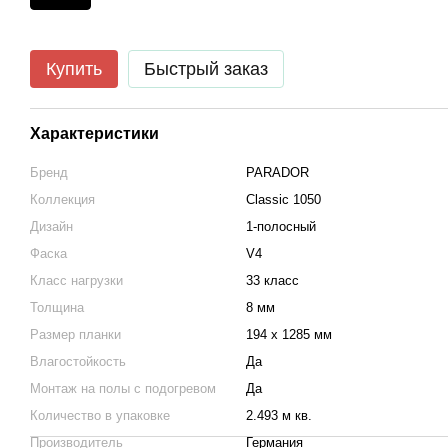
Купить
Быстрый заказ
Характеристики
Бренд
PARADOR
Коллекция
Classic 1050
Дизайн
1-полосный
Фаска
V4
Класс нагрузки
33 класс
Толщина
8 мм
Размер планки
194 x 1285 мм
Влагостойкость
Да
Монтаж на полы с подогревом
Да
Количество в упаковке
2.493 м кв.
Производитель
Германия