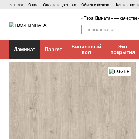
Перейти к основному контенту
Каталог
О нас
Оплата и доставка
Обмен и возврат
Контактная
«Твоя Кімната» — качестве
Виниловый
Эко
Ламинат
Паркет
пол
покрытия