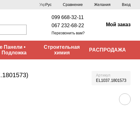
Сравнение
Укр
Рус
Желания
Вход
099 668-32-11
Мой заказ
067 232-68-22
Перезвонить вам?
 Панели •
Строительная
РАСПРОДАЖА
• Подложка
химия
.1801573)
Артикул
EL1037.1801573