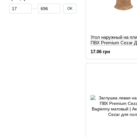
От Цена, грн
До Цена, грн
OK
Угол наружный на пл
ПВХ Premium Cezar 
Alabama матовый
17.06 грн