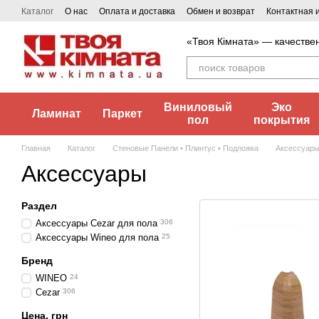
Перейти к основному контенту
Каталог
О нас
Оплата и доставка
Обмен и возврат
Контактная
«Твоя Кімната» — качестве
Виниловый
Эко
Ламинат
Паркет
пол
покрытия
Главная
Каталог
Стеновые Панели • Плинтус • Подложка
Аксессуар
Аксессуары
Раздел
Аксессуары Cezar для пола
306
Аксессуары Wineo для пола
25
Бренд
WINEO
24
Cezar
306
Цена, грн