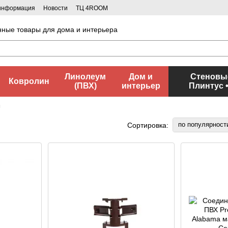
 информация
Новости
ТЦ 4ROOM
нные товары для дома и интерьера
Линолеум
Дом и
Стеновые
Ковролин
(ПВХ)
интерьер
Плинтус 
ы
по популярност
Сортировка: