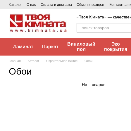
Перейти к основному контенту
Каталог
О нас
Оплата и доставка
Обмен и возврат
Контактная
«Твоя Кімната» — качестве
Виниловый
Эко
Ламинат
Паркет
пол
покрытия
Главная
Каталог
Строительная химия
Обои
Обои
Нет товаров