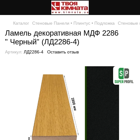
Каталог
Стеновые Панели • Плинтус • Подложка
Стеновые 
Ламель декоративная МДФ 2286
" Черный" (ЛД2286-4)
Артикул:
ЛД2286-4
Оставить отзыв