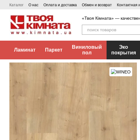
Перейти к основному контенту
Каталог
О нас
Оплата и доставка
Обмен и возврат
Контактная
«Твоя Кімната» — качестве
Виниловый
Эко
Ламинат
Паркет
пол
покрытия