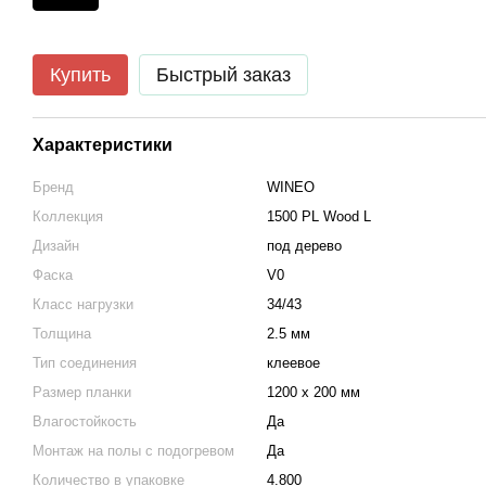
Купить
Быстрый заказ
Характеристики
Бренд
WINEO
Коллекция
1500 PL Wood L
Дизайн
под дерево
Фаска
V0
Класс нагрузки
34/43
Толщина
2.5 мм
Тип соединения
клеевое
Размер планки
1200 x 200 мм
Влагостойкость
Да
Монтаж на полы с подогревом
Да
Количество в упаковке
4.800