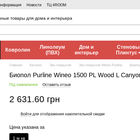
 информация
Новости
ТЦ 4ROOM
нные товары для дома и интерьера
Линолеум
Дом и
Стеновые
Ковролин
(ПВХ)
интерьер
Плинтус 
Главная
Каталог
Эко покрытия
Эко покрытие Wineo Purline
Биопо
Биопол Purline Wineo 1500 PL Wood L Сanyo
Під замовлення
Оставить отзыв
2 631.60 грн
Войти
для отображения накопительной скидки
%
Цена указана за
1 м кв