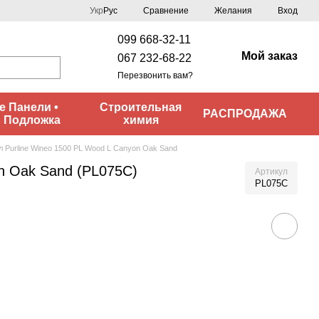
Сравнение
Укр
Рус
Желания
Вход
099 668-32-11
Мой заказ
067 232-68-22
Перезвонить вам?
 Панели •
Строительная
РАСПРОДАЖА
• Подложка
химия
л Purline Wineo 1500 PL Wood L Сanyon Oak Sand
n Oak Sand (PL075C)
Артикул
PL075C