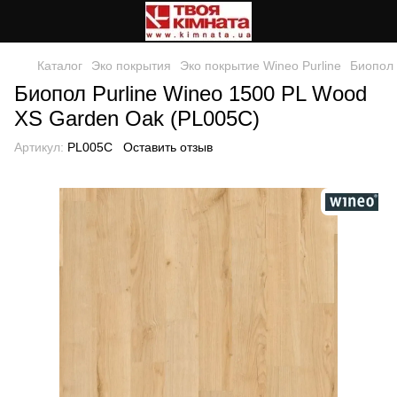
Каталог
Эко покрытия
Эко покрытие Wineo Purline
Биопол 
Биопол Purline Wineo 1500 PL Wood
ХS Garden Oak (PL005C)
Артикул:
PL005C
Оставить отзыв