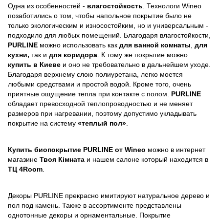
Одна из особенностей -
влагостойкость
. Технологи Wineo
позаботились о том, чтобы напольное покрытие было не
только экологическим и износостойким, но и универсальным -
подходило для любых помещений. Благодаря влагостойкости,
PURLINE
можно использовать как
для ванной комнаты
,
для
кухни,
так и
для коридора
. К тому же покрытие можно
купить в Киеве
и оно не требовательно в дальнейшем уходе.
Благодаря верхнему слою полиуретана, легко моется
любыми средствами и простой водой. Кроме того, очень
приятные ощущение тепла при контакте с полом.
PURLINE
обладает превосходной теплопроводностью и не меняет
размеров при нагревании, поэтому допустимо укладывать
покрытие на систему
«теплый пол»
.
Купить биопокрытие PURLINE от Wineo
можно в интернет
магазине
Твоя К
імната
и нашем салоне который находится в
ТЦ 4Room
.
Декоры PURLINE прекрасно имитируют натуральное дерево и
пол под камень. Также в ассортименте представлены
однотонные декоры и орнаментальные. Покрытие